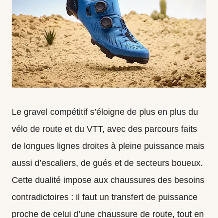
tests
de
matos,
astuces
nutrition,
actus
Le gravel
compétitif s’éloigne de plus en plus du
route
vélo de route et du VTT, avec des parcours faits
&
de longues lignes droites à pleine puissance mais
gravel.
aussi d’escaliers, de gués et de secteurs boueux.
Cette dualité impose aux chaussures des besoins
contradictoires : il faut un transfert de puissance
proche de celui d’une chaussure de route, tout en