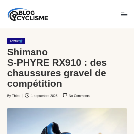
Skip
B
to
Du
l
content
goudron
Posted
Textile
o
aux
in
Shimano
g
chemins,
S‑PHYRE RX910 : des
C
BlogCyclisme.fr
chaussures gravel de
y
partage
compétition
cl
le
By
Théo
1 septembre 2025
No Comments
is
Posted
meilleur
by
m
du
e
vélo
: