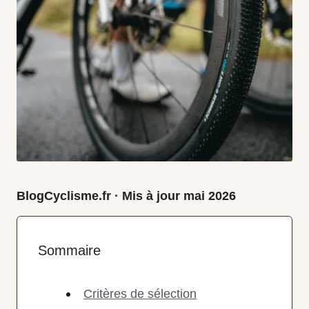
tests
de
matos,
astuces
nutrition,
actus
route
&
BlogCyclisme.fr · Mis à jour mai 2026
gravel.
Sommaire
Critères de sélection