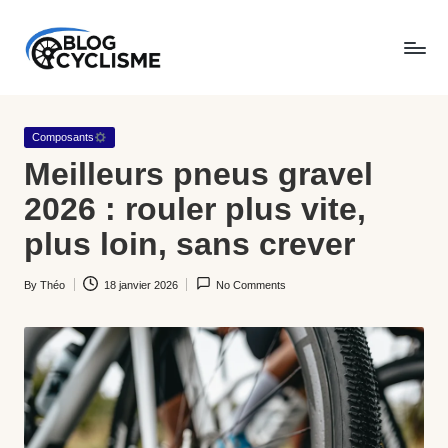
Skip
B
to
Du
l
content
goudron
Posted
Composants
o
aux
in
Meilleurs pneus gravel
g
chemins,
2026 : rouler plus vite,
C
BlogCyclisme.fr
plus loin, sans crever
y
partage
By
Théo
18 janvier 2026
No Comments
cl
Posted
le
by
is
meilleur
m
du
e
vélo
: