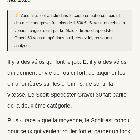
tests
Vous lisez cet article dans le cadre de notre
comparatif
de
des meilleurs gravel à moins de 1 500 €
. Si vous cherchez la
matos,
version longue, c’est par là. Mais si le Scott Speedster
Gravel 30 vous a tapé dans l’œil, restez ici, on va tout
astuces
analyser.
nutrition,
Il y a des vélos qui font le job. Et il y a des vélos
actus
qui donnent envie de rouler fort, de taquiner les
route
chronomètres sur les chemins, de sentir la
&
vitesse. Le Scott Speedster Gravel 30 fait partie
gravel.
de la deuxième catégorie.
Plus « racé » que la moyenne, le Scott est conçu
pour ceux qui veulent rouler fort et garder un look