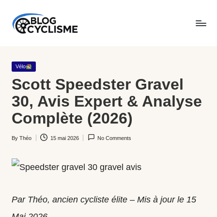
Skip
B
to
Du
l
content
goudron
Posted
Vélo
o
aux
in
Scott Speedster Gravel
g
chemins,
30, Avis Expert & Analyse
C
BlogCyclisme.fr
Complète (2026)
y
partage
By
Théo
15 mai 2026
No Comments
cl
Posted
le
by
is
meilleur
m
du
e
vélo
Par Théo, ancien cycliste élite – Mis à jour le 15
:
Mai 2026