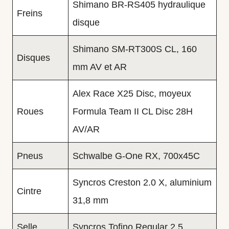
Shimano BR-RS405 hydraulique
Freins
disque
Shimano SM-RT300S CL, 160
Disques
mm AV et AR
Alex Race X25 Disc, moyeux
Roues
Formula Team II CL Disc 28H
AV/AR
Pneus
Schwalbe G-One RX, 700x45C
Syncros Creston 2.0 X, aluminium
Cintre
31,8 mm
Selle
Syncros Tofino Regular 2.5