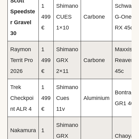
Scott
1
Shimano
Schwalbe
Speedste
499
CUES
Carbone
G-One
r Gravel
€
1×10
RX 45c
30
Raymon
1
Shimano
Maxxis
Territ Pro
499
GRX
Carbone
Reaver
2026
€
2×11
45c
Trek
1
Shimano
Bontrage
Checkpoi
499
Cues
Aluminium
GR1 40c
nt ALR 4
€
11v
Shimano
Nakamura
1
GRX
Chaoyan