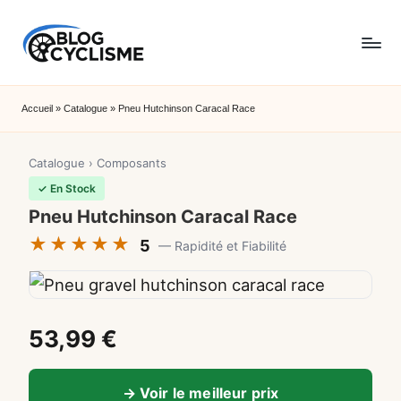
Skip
B
to
Du
l
content
Accueil
»
Catalogue
»
Pneu Hutchinson Caracal Race
goudron
o
aux
g
Catalogue
›
Composants
chemins,
✓ En Stock
C
BlogCyclisme.fr
Pneu Hutchinson Caracal Race
y
partage
★★★★★
5
— Rapidité et Fiabilité
cl
le
is
meilleur
m
du
53,99 €
e
vélo
→ Voir le meilleur prix
: