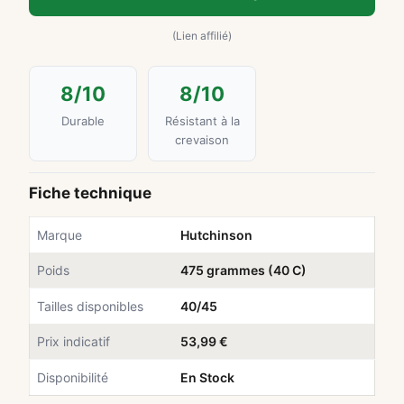
tests
(Lien affilié)
de
matos,
8/10
8/10
astuces
Durable
Résistant à la
crevaison
nutrition,
actus
Fiche technique
route
Marque
Hutchinson
&
Poids
475 grammes (40 C)
gravel.
Tailles disponibles
40/45
Prix indicatif
53,99 €
Disponibilité
En Stock